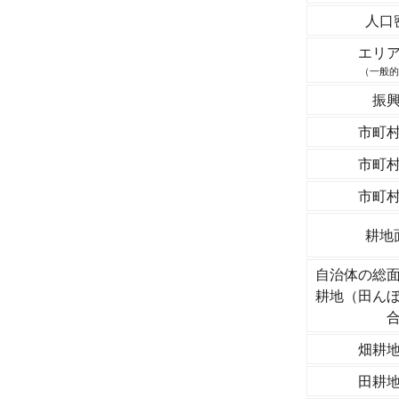
人口
エリ
（一般的
振
市町
市町
市町
耕地
自治体の総
耕地（田ん
畑耕
田耕