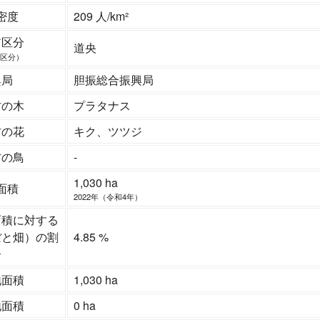
密度
209 人/km²
ア区分
道央
区分）
興局
胆振総合振興局
村の木
プラタナス
村の花
キク、ツツジ
村の鳥
-
1,030 ha
面積
2022年（令和4年）
面積に対する
ぼと畑）の割
4.85 %
合
地面積
1,030 ha
地面積
0 ha