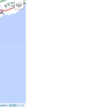
eaflet
|
地理院タイル