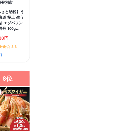
道登別市
るさと納税】う
海道 極上 生う
詰 エゾバフン
雲丹 100g…
000円
3.8
)
8位