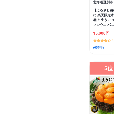
北海道登別市
【ふるさと納
に 楽天限定
極上 生うに 
フンウニ パ…
15,000円
4
(657件)
5位