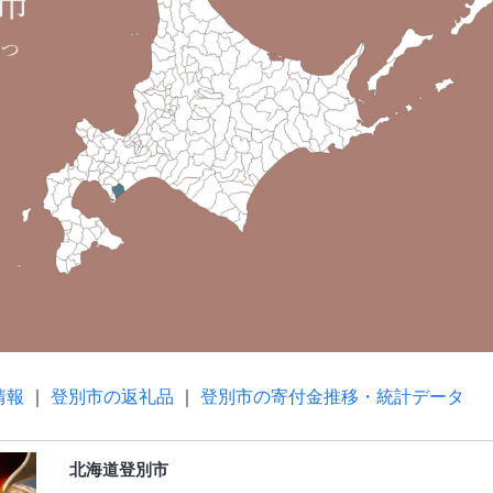
情報
｜
登別市の返礼品
｜
登別市の寄付金推移・統計データ
北海道登別市