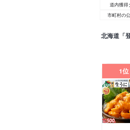
道内獲得
市町村の
北海道「
1位