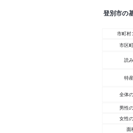
登別市の
市町村
市区
読
特
全体
男性
女性
面