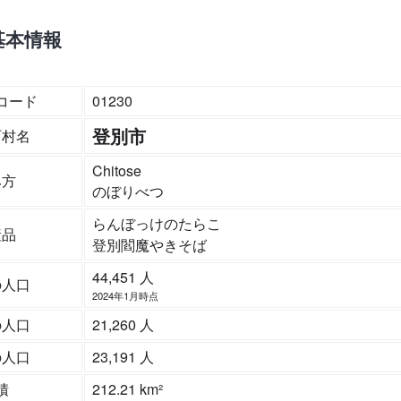
基本情報
コード
01230
登別市
町村名
Chitose
み方
のぼりべつ
らんぼっけのたらこ
産品
登別閻魔やきそば
44,451 人
の人口
2024年1月時点
の人口
21,260 人
の人口
23,191 人
積
212.21 km²