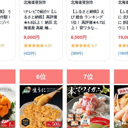
北海道登別市
北海道登別市
北海
税】 う
\テレビで紹介!/【ふ
【ふるさと納税】え
【ふ
寄付額！
るさと納税】高評価
び 総合 ランキング
に 北
エゾバ
★4.8以上！ 納豆 北
1位！ 高評価★4.7以
に 折
海道産 高級 極…
上！ 背ワタな…
ウニ 
9,000円
8,500円
19,
.57
4.81
4.7
(422件)
(389件)
(180件
6位
7位