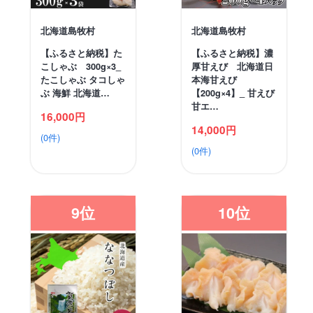
北海道島牧村
北海道島牧村
【ふるさと納税】た
【ふるさと納税】濃
こしゃぶ 300g×3_
厚甘えび 北海道日
たこしゃぶ タコしゃ
本海甘えび
ぶ 海鮮 北海道…
【200g×4】_ 甘えび
甘エ…
16,000円
14,000円
(0件)
(0件)
9位
10位