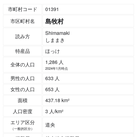
市町村コード
01391
島牧村
市区町村名
Shimamaki
読み方
しままき
特産品
ほっけ
1,286 人
全体の人口
2024年1月時点
男性の人口
633 人
女性の人口
653 人
面積
437.18 km²
人口密度
3 人/km²
エリア区分
道央
（一般的区分）