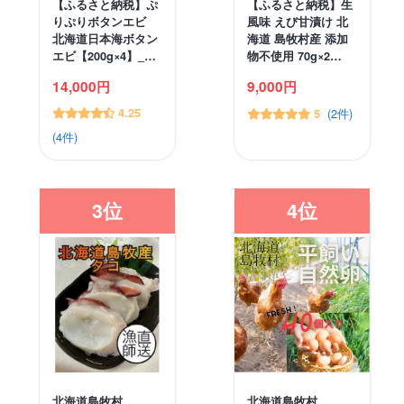
【ふるさと納税】ぷ
【ふるさと納税】生
りぷりボタンエビ
風味 えび甘漬け 北
北海道日本海ボタン
海道 島牧村産 添加
エビ【200g×4】_…
物不使用 70g×2…
14,000円
9,000円
4.25
(2件)
5
(4件)
3位
4位
北海道島牧村
北海道島牧村