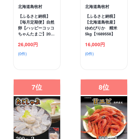
北海道島牧村
北海道島牧村
【ふるさと納税】
【ふるさと納税】
【毎月定期便】自然
【北海道島牧産】
卵【ハッピーコッコ
ゆめぴりか 精米
ちゃんたまご】20…
5kg【1689558】
26,000円
16,000円
(0件)
(0件)
7位
8位