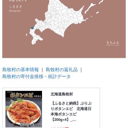
島牧村の基本情報
｜
島牧村の返礼品
｜
島牧村の寄付金推移・統計データ
北海道島牧村
【ふるさと納税】ぷりぷ
りボタンエビ 北海道日
本海ボタンエビ
【200g×4】_…