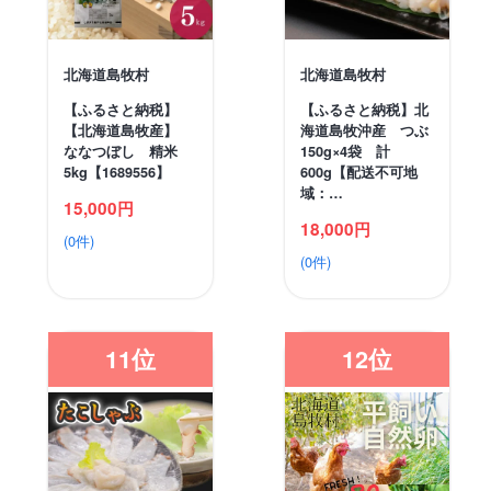
北海道島牧村
北海道島牧村
【ふるさと納税】
【ふるさと納税】北
【北海道島牧産】
海道島牧沖産 つぶ
ななつぼし 精米
150g×4袋 計
5kg【1689556】
600g【配送不可地
域：…
15,000円
18,000円
(0件)
(0件)
11位
12位