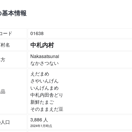
の基本情報
コード
01638
中札内村
町村名
Nakasatsunai
み方
なかさつない
えだまめ
さやいんげん
いんげんまめ
産品
中札内田舎どり
新鮮たまご
そのままえだ豆
3,886 人
の人口
2024年1月時点