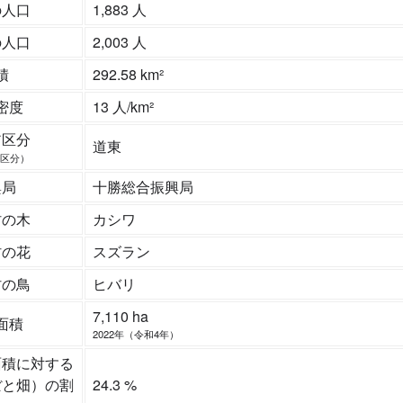
の人口
1,883 人
の人口
2,003 人
積
292.58 km²
密度
13 人/km²
ア区分
道東
区分）
興局
十勝総合振興局
村の木
カシワ
村の花
スズラン
村の鳥
ヒバリ
7,110 ha
面積
2022年（令和4年）
面積に対する
ぼと畑）の割
24.3 %