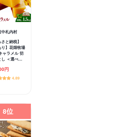
道中札内村
るさと納税】
あり】花畑牧場
キャラメル 切
とし ＜選べ…
000円
4.89
8位