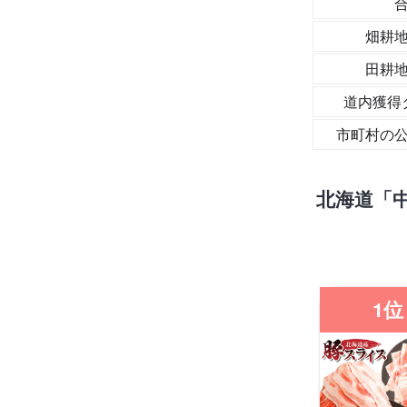
畑耕
田耕
道内獲得
市町村の
北海道「
1位