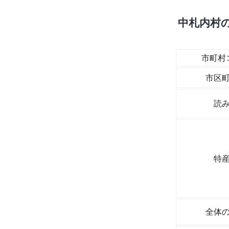
中札内村
市町村
市区
読
特
全体