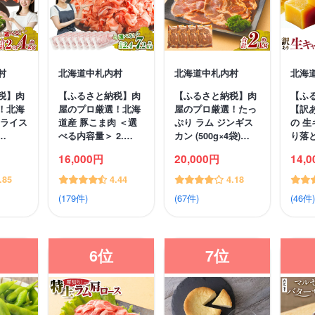
村
北海道中札内村
北海道中札内村
北海
税】肉
【ふるさと納税】肉
【ふるさと納税】肉
【ふ
！北海
屋のプロ厳選！北海
屋のプロ厳選！たっ
【訳
スライス
道産 豚こま肉 ＜選
ぷり ラム ジンギス
の 生
…
べる内容量＞ 2.…
カン (500g×4袋)…
り落
16,000円
20,000円
14,
.85
4.44
4.18
(179件)
(67件)
(46件)
6位
7位