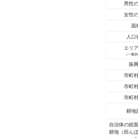
男性
女性
面
人口
エリ
（一般的
振
市町
市町
市町
耕地
自治体の総
耕地（田ん