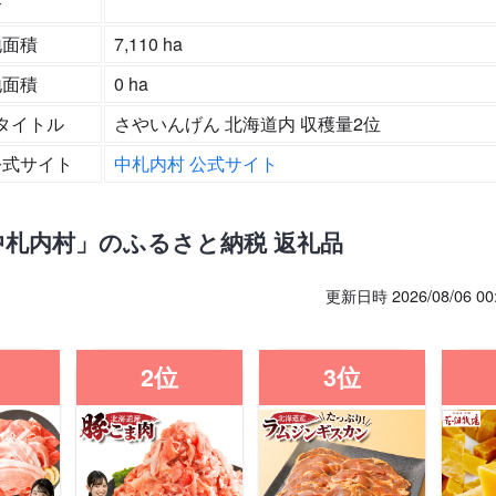
合
地面積
7,110 ha
地面積
0 ha
タイトル
さやいんげん 北海道内 収穫量2位
公式サイト
中札内村 公式サイト
中札内村」のふるさと納税 返礼品
更新日時 2026/08/06 
2位
3位