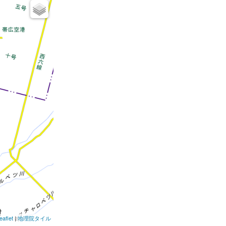
eaflet
|
地理院タイル