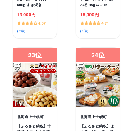
600g すき焼き…
べる 95g×4～16…
13,000円
15,000円
4.57
4.71
(7件)
(7件)
23位
24位
北海道上士幌町
北海道上士幌町
【ふるさと納税】十
【ふるさと納税】よ