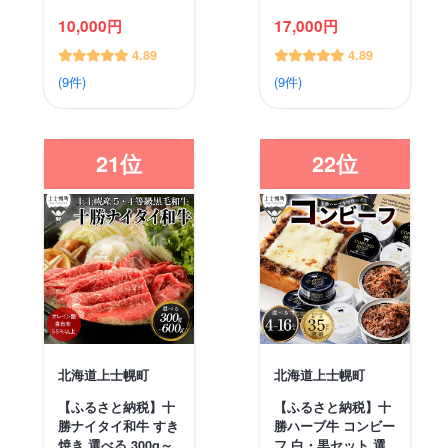
10,000円
17,000円
4.89
4.89
(9件)
(9件)
21位
22位
北海道上士幌町
北海道上士幌町
【ふるさと納税】十
【ふるさと納税】十
勝ナイタイ和牛 すき
勝ハーブ牛 コンビー
焼き 選べる 300g～
フ 白・黒セット 選