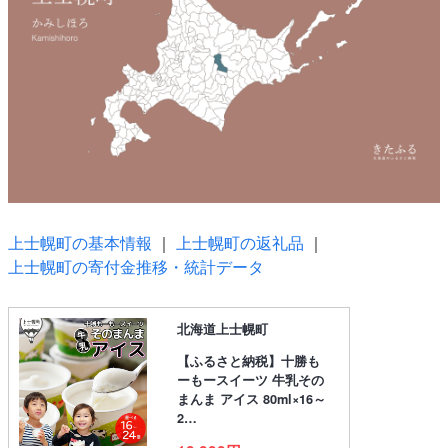
上士幌町の基本情報
｜
上士幌町の返礼品
｜
上士幌町の寄付金推移・統計データ
北海道上士幌町
【ふるさと納税】十勝も
ーもースイーツ 牛乳その
まんま アイス 80ml×16～
2…