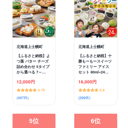
北海道上士幌町
北海道上士幌町
【ふるさと納税】よ
【ふるさと納税】十
つ葉 バター チーズ
勝もーもースイーツ
詰め合わせ 5タイプ
ファミリー アイス
から選べる 7～…
セット 80ml×24…
12,000円
16,000円
4.79
4.8
(497件)
(299件)
5位
6位