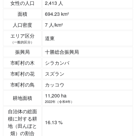
女性の人口
2,413 人
面積
694.23 km²
人口密度
7 人/km²
エリア区分
道東
（一般的区分）
振興局
十勝総合振興局
市町村の木
シラカンバ
市町村の花
スズラン
市町村の鳥
カッコウ
11,200 ha
耕地面積
2022年（令和4年）
自治体の総面
積に対する耕
16.13 %
地（田んぼと
畑）の割合