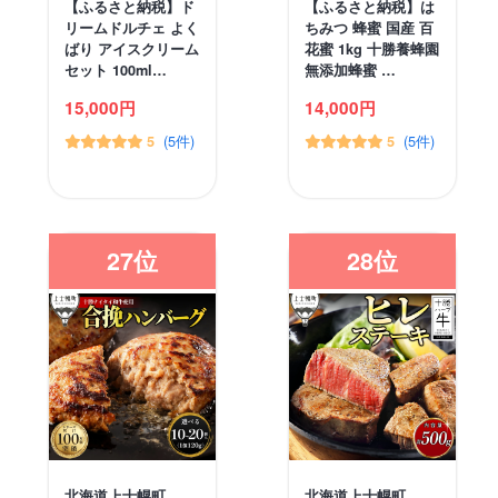
【ふるさと納税】ド
【ふるさと納税】は
リームドルチェ よく
ちみつ 蜂蜜 国産 百
ばり アイスクリーム
花蜜 1kg 十勝養蜂園
セット 100ml…
無添加蜂蜜 …
15,000円
14,000円
(5件)
(5件)
5
5
27位
28位
北海道上士幌町
北海道上士幌町