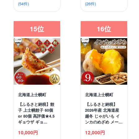
(54件)
(26件)
15位
16位
北海道上士幌町
北海道上士幌町
【ふるさと納税】餃
【ふるさと納税】
子 上士幌餃子 60個
2026年産 北海道産
or 80個 高評価★4.5
越冬 じゃがいも イ
ギョウザ ギョ…
ンカのめざめ メー…
10,000円
12,000円