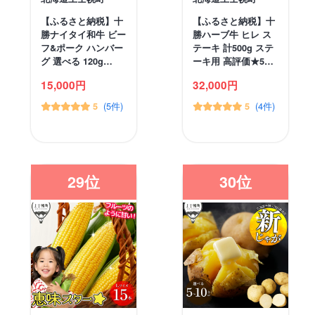
【ふるさと納税】十
【ふるさと納税】十
勝ナイタイ和牛 ビー
勝ハーブ牛 ヒレ ス
フ&ポーク ハンバー
テーキ 計500g ステ
グ 選べる 120g…
ーキ用 高評価★5…
15,000円
32,000円
(5件)
(4件)
5
5
29位
30位