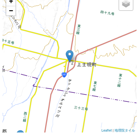
+
−
Leaflet
|
地理院タイル