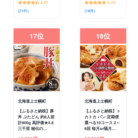
4.57
4.78
(21件)
(18件)
17位
18位
北海道上士幌町
北海道上士幌町
【ふるさと納税】豚
【ふるさと納税】ト
丼 ぶたどん 約8人前
カトカ パン 定期便
計800g 高評価★4.8
選べる10コース 2～
三千里 秘伝の…
6回 毎月or隔月…