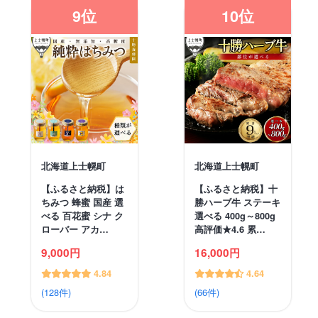
9位
10位
北海道上士幌町
北海道上士幌町
【ふるさと納税】は
【ふるさと納税】十
ちみつ 蜂蜜 国産 選
勝ハーブ牛 ステーキ
べる 百花蜜 シナ ク
選べる 400g～800g
ローバー アカ…
高評価★4.6 累…
9,000円
16,000円
4.84
4.64
(128件)
(66件)