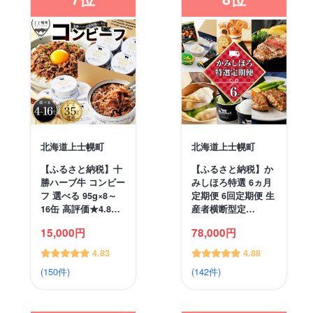
北海道上士幌町
北海道上士幌町
【ふるさと納税】十
【ふるさと納税】か
勝ハーブ牛 コンビー
みしほろ特選 6ヵ月
フ 選べる 95g×8～
定期便 6回定期便 生
16缶 高評価★4.8…
産者横断型定…
15,000円
78,000円
4.83
4.88
(150件)
(142件)