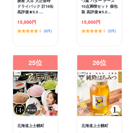
勝産 大豆 大正金時
つ葉 バター チーズ
ドライパック 計16缶
10点満喫セット 個包
高評価★5.0 …
装 高評価★5.0…
15,000円
15,000円
(6件)
(5件)
5
5
25位
26位
北海道上士幌町
北海道上士幌町