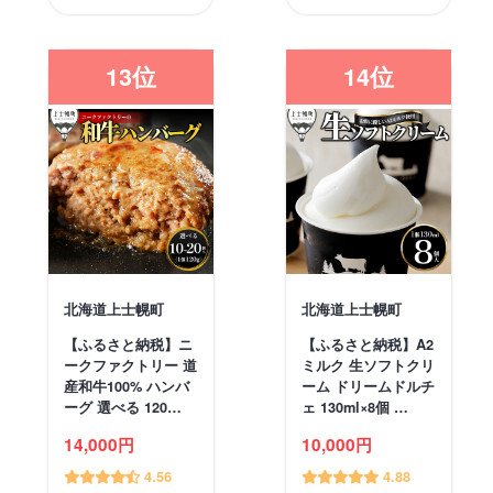
13位
14位
北海道上士幌町
北海道上士幌町
【ふるさと納税】ニ
【ふるさと納税】A2
ークファクトリー 道
ミルク 生ソフトクリ
産和牛100% ハンバ
ーム ドリームドルチ
ーグ 選べる 120…
ェ 130ml×8個 …
14,000円
10,000円
4.56
4.88