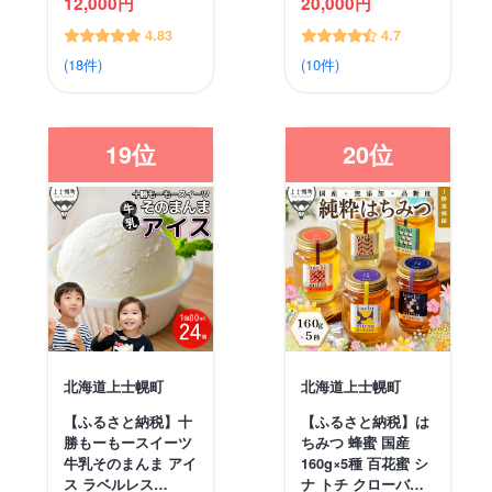
12,000円
20,000円
4.83
4.7
(18件)
(10件)
19位
20位
北海道上士幌町
北海道上士幌町
【ふるさと納税】十
【ふるさと納税】は
勝もーもースイーツ
ちみつ 蜂蜜 国産
牛乳そのまんま アイ
160g×5種 百花蜜 シ
ス ラベルレス…
ナ トチ クローバ…