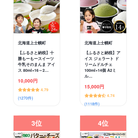
北海道上士幌町
北海道上士幌町
【ふるさと納税】十
【ふるさと納税】ア
勝もーもースイーツ
イス ジェラート ド
牛乳そのまんま アイ
リームドルチェ
ス 80ml×16～2…
100ml×14個 A2ミ
ル…
10,000円
15,000円
4.79
4.74
(1270件)
(1118件)
3位
4位