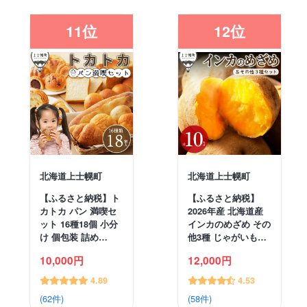
11位
12位
北海道上士幌町
北海道上士幌町
【ふるさと納税】ト
【ふるさと納税】
カトカ パン 満喫セ
2026年産 北海道産
ット 16種18個 小分
インカのめざめ その
け 個包装 詰め…
他3種 じゃがいも…
10,000円
12,000円
4.89
4.53
(62件)
(58件)