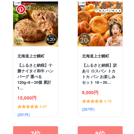
北海道上士幌町
北海道上士幌町
【ふるさと納税】十
【ふるさと納税】訳
勝ナイタイ和牛 ハン
あり ロスパン トカ
バーグ 選べる
トカ パン お楽しみ
120g×8～20個 累計
セット 18～20…
1…
9,000円
15,000円
4.78
4.87
(267件)
(291件)
7位
8位