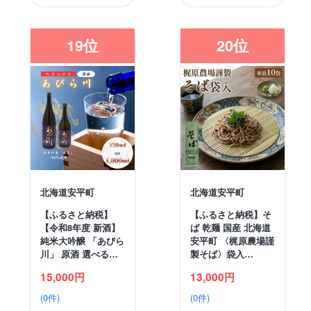
19位
20位
北海道安平町
北海道安平町
【ふるさと納税】
【ふるさと納税】そ
【令和8年度 新酒】
ば 乾麺 国産 北海道
純米大吟醸 「あびら
安平町 〈梶原農場謹
川」 原酒 選べる…
製そば〉袋入…
15,000円
13,000円
(0件)
(0件)