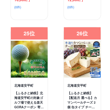
(0件)
(0件)
25位
26位
北海道安平町
北海道安平町
【ふるさと納税】北
【ふるさと納税】
海道安平町の対象ゴ
【配送月 選べる】カ
ルフ場で使える楽天
マンベールチーズ 2
GORAクーポン 寄…
個 缶タイプ チー…