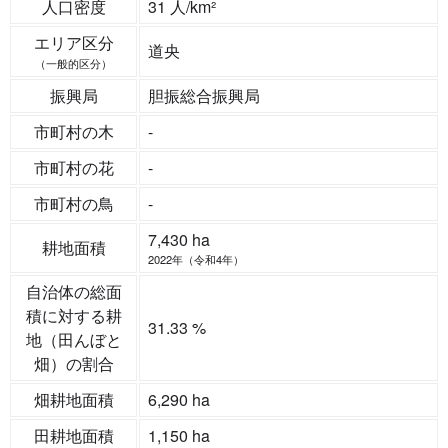
人口密度
31 人/km²
エリア区分
道央
（一般的区分）
振興局
胆振総合振興局
市町村の木
-
市町村の花
-
市町村の鳥
-
7,430 ha
耕地面積
2022年（令和4年）
自治体の総面
積に対する耕
31.33 %
地（田んぼと
畑）の割合
畑耕地面積
6,290 ha
田耕地面積
1,150 ha