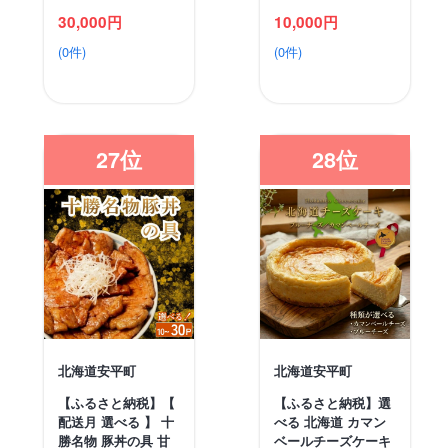
30,000円
10,000円
(0件)
(0件)
27位
28位
北海道安平町
北海道安平町
【ふるさと納税】【
【ふるさと納税】選
配送月 選べる 】 十
べる 北海道 カマン
勝名物 豚丼の具 甘
ベールチーズケーキ