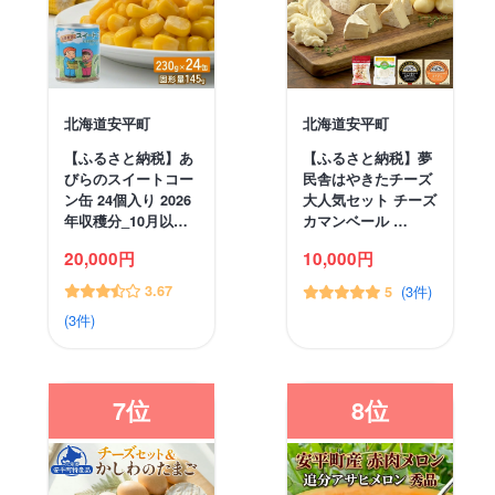
北海道安平町
北海道安平町
【ふるさと納税】あ
【ふるさと納税】夢
びらのスイートコー
民舎はやきたチーズ
ン缶 24個入り 2026
大人気セット チーズ
年収穫分_10月以…
カマンベール …
20,000円
10,000円
3.67
(3件)
5
(3件)
7位
8位