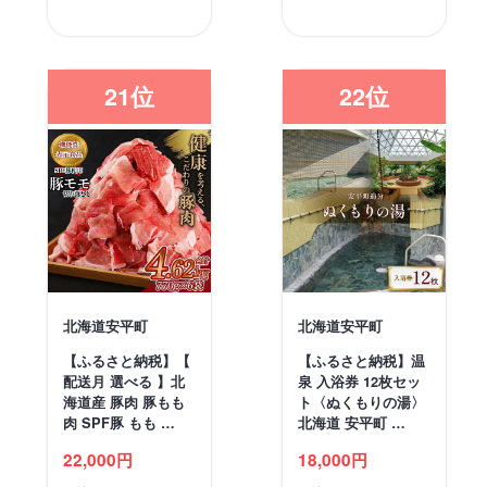
21位
22位
北海道安平町
北海道安平町
【ふるさと納税】【
【ふるさと納税】温
配送月 選べる 】北
泉 入浴券 12枚セッ
海道産 豚肉 豚もも
ト〈ぬくもりの湯〉
肉 SPF豚 もも …
北海道 安平町 …
22,000円
18,000円