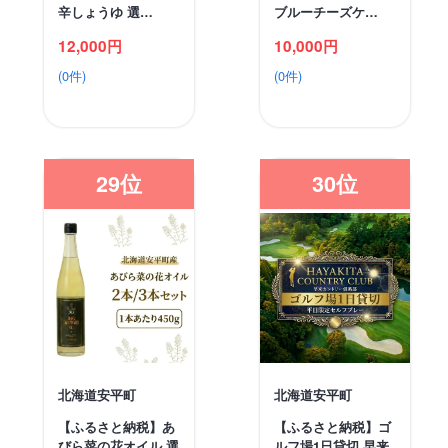
辛しょうゆ 選…
ブルーチーズケ…
12,000円
10,000円
(0件)
(0件)
29位
30位
北海道安平町
北海道安平町
【ふるさと納税】あ
【ふるさと納税】ゴ
びら菜の花オイル 選
ルフ場1日貸切 早来