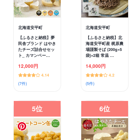
北海道安平町
北海道安平町
【ふるさと納税】夢
【ふるさと納税】北
民舎ブランド はやき
海道安平町産 梶原農
たチーズ詰合せセッ
場謹製そば (200g×5
ト_ カマンベー…
袋)×2箱 常温 …
12,000円
14,000円
4.14
4.2
(7件)
(5件)
5位
6位