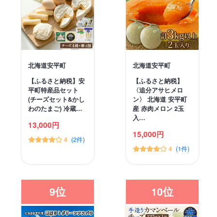
北海道安平町
北海道安平町
【ふるさと納税】安
【ふるさと納税】
平町特産品セット
〈追分アサヒメロ
(チーズセット&かし
ン〉 北海道 安平町
わのたまご) 冷蔵…
産 赤肉メロン 2玉
入…
13,000円
15,000円
(2件)
4
(1件)
4
9位
10位