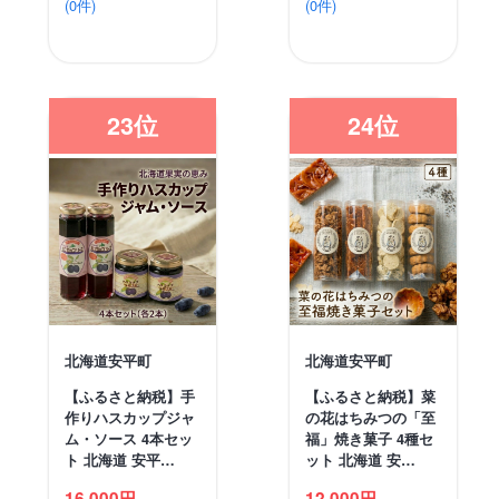
(0件)
(0件)
23位
24位
北海道安平町
北海道安平町
【ふるさと納税】手
【ふるさと納税】菜
作りハスカップジャ
の花はちみつの「至
ム・ソース 4本セッ
福」焼き菓子 4種セ
ト 北海道 安平…
ット 北海道 安…
16,000円
12,000円