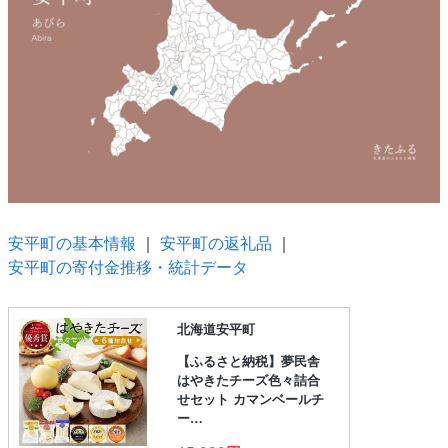
安平町の基本情報
｜
安平町の返礼品
｜
安平町の寄付金推移・統計データ
北海道安平町
【ふるさと納税】夢民舎
はやきたチーズ色々詰合
せセット カマンベールチ
ー…