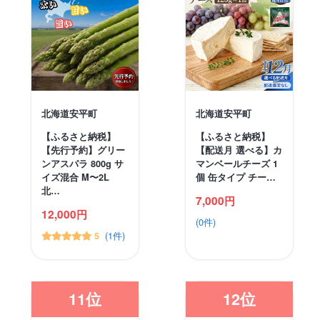
北海道安平町
北海道安平町
【ふるさと納税】
【ふるさと納税】
【先行予約】グリー
【配送月 選べる】カ
ンアスパラ 800g サ
マンベールチーズ 1
イズ混合 M〜2L
個 缶タイプ チー…
北…
7,000円
12,000円
(0件)
(1件)
5
11位
12位