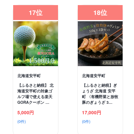
17位
18位
北海道安平町
北海道安平町
【ふるさと納税】 北
【ふるさと納税】ぎ
海道安平町の対象ゴ
ょうざ 北海道 安平
ルフ場で使える楽天
町 〈有機野菜と放牧
GORAクーポン …
豚のぎょうざ 3…
5,000円
17,000円
(0件)
(0件)