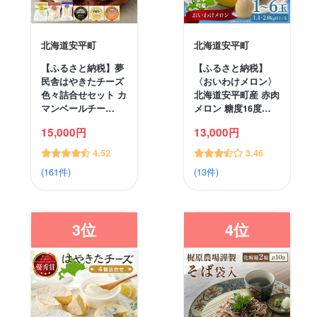
北海道安平町
北海道安平町
【ふるさと納税】夢
【ふるさと納税】
民舎はやきたチーズ
〈おいわけメロン〉
色々詰合せセット カ
北海道安平町産 赤肉
マンベールチー…
メロン 糖度16度…
15,000円
13,000円
4.52
3.46
(161件)
(13件)
3位
4位