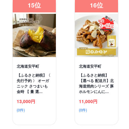
15位
16位
北海道安平町
北海道安平町
【ふるさと納税】〈
【ふるさと納税】
先行予約 〉 オーガ
【選べる 配送月】北
ニック さつまいも
海道焼肉シリーズ 豚
金時 【 量 選…
ホルモンにんに…
13,000円
11,000円
(0件)
(0件)