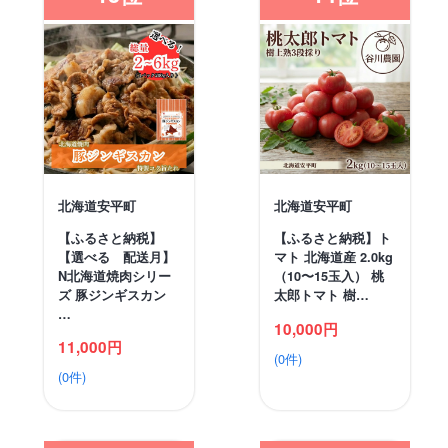
北海道安平町
北海道安平町
【ふるさと納税】
【ふるさと納税】ト
【選べる 配送月】
マト 北海道産 2.0kg
N北海道焼肉シリー
（10〜15玉入） 桃
ズ 豚ジンギスカン
太郎トマト 樹…
…
10,000円
11,000円
(0件)
(0件)