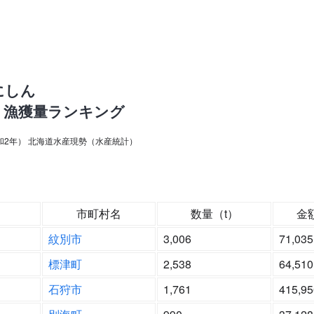
にしん
・漁獲量ランキング
令和2年） 北海道水産現勢（水産統計）
市町村名
数量（t）
金
紋別市
3,006
71,035
標津町
2,538
64,510
石狩市
1,761
415,95