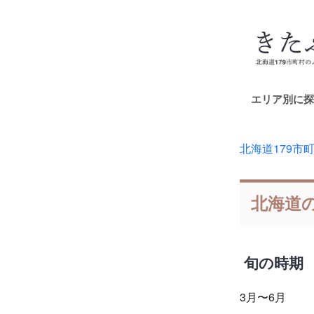
エリア別に探
北海道179市
北海道
旬の時期
3月〜6月