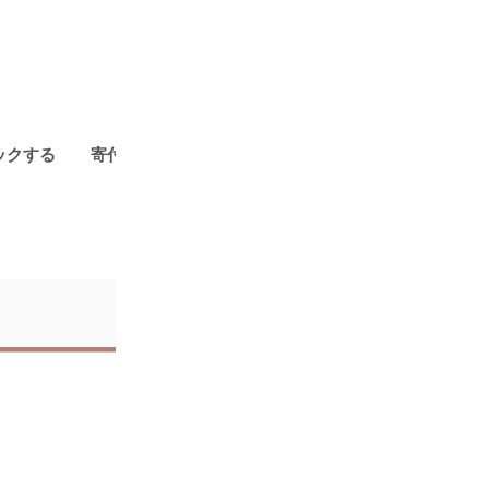
ックする
寄付金額別に探す
179市町村の年間ランキング