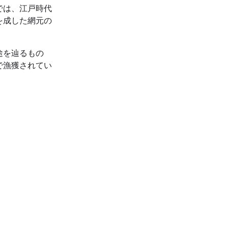
では、江戸時代
を成した網元の
途を辿るもの
で漁獲されてい