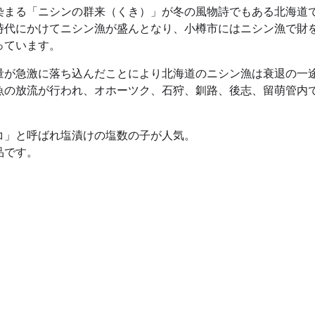
染まる「ニシンの群来（くき）」が冬の風物詩でもある北海道
時代にかけてニシン漁が盛んとなり、小樽市にはニシン漁で財
っています。
量が急激に落ち込んだことにより北海道のニシン漁は衰退の一
魚の放流が行われ、オホーツク、石狩、釧路、後志、留萌管内
コ」と呼ばれ塩漬けの塩数の子が人気。
品です。