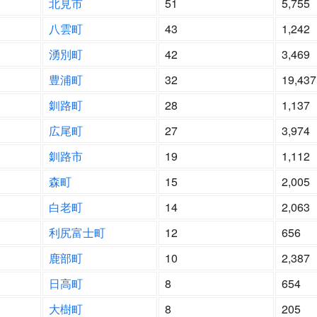
北見市
51
5,755
八雲町
43
1,242
湧別町
42
3,469
豊浦町
32
19,437
釧路町
28
1,137
広尾町
27
3,974
釧路市
19
1,112
森町
15
2,005
白老町
14
2,063
利尻富士町
12
656
鹿部町
10
2,387
日高町
8
654
大樹町
8
205