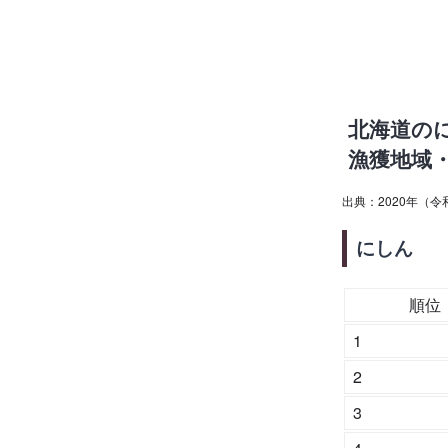
北海道の
漁獲地域
出典：2020年（
にしん
順位
1
2
3