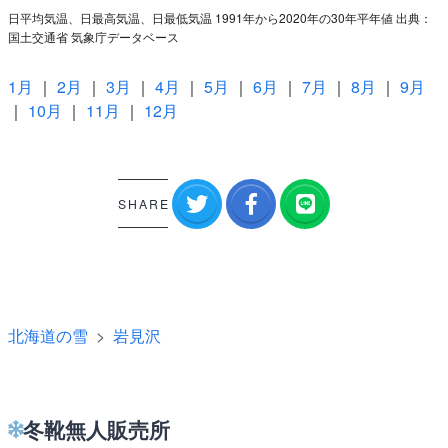
日平均気温、日最高気温、日最低気温 1991年から2020年の30年平年値 出典：
国土交通省 気象庁データベース
1月
｜
2月
｜
3月
｜
4月
｜
5月
｜
6月
｜
7月
｜
8月
｜
9月
｜
10月
｜
11月
｜
12月
SHARE
北海道の雪
岩見沢
冬靴無人販売所