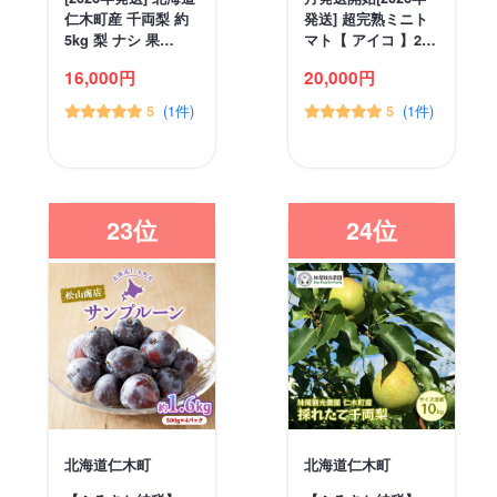
仁木町産 千両梨 約
発送] 超完熟ミニト
5kg 梨 ナシ 果…
マト【 アイコ 】2…
16,000円
20,000円
(1件)
(1件)
5
5
23位
24位
北海道仁木町
北海道仁木町