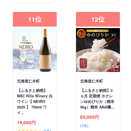
11位
12位
北海道仁木町
北海道仁木町
【ふるさと納税】
【ふるさと納税】3
NIKI Hills Winery 白
ヵ月 定期便 ホクレ
ワイン【 NEIRO
ンゆめぴりか（精米
2025 】 750ml ワ
5kg）精米 ANA機…
イ…
65,000円
19,000円
(1件)