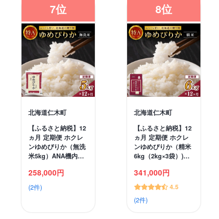
7位
8位
北海道仁木町
北海道仁木町
【ふるさと納税】12
【ふるさと納税】12
ヵ月 定期便 ホクレ
ヵ月 定期便 ホクレ
ンゆめぴりか（無洗
ンゆめぴりか（精米
米5kg）ANA機内…
6kg（2kg×3袋）)…
258,000円
341,000円
(2件)
4.5
(2件)