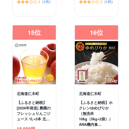
(1件)
(1件)
3
3
15位
16位
北海道仁木町
北海道仁木町
【ふるさと納税】
【ふるさと納税】ホ
[2026年発送] 農園の
クレンゆめぴりか
フレッシュりんごジ
（無洗米
ュース 1L×3本 北…
10kg（5kg×2袋））
ANA機内食…
18,000円