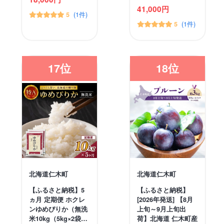
41,000円
(1件)
5
(1件)
5
17位
18位
北海道仁木町
北海道仁木町
【ふるさと納税】5
【ふるさと納税】
ヵ月 定期便 ホクレ
[2026年発送] 【8月
ンゆめぴりか（無洗
上旬～9月上旬出
米10kg（5kg×2袋…
荷】北海道 仁木町産