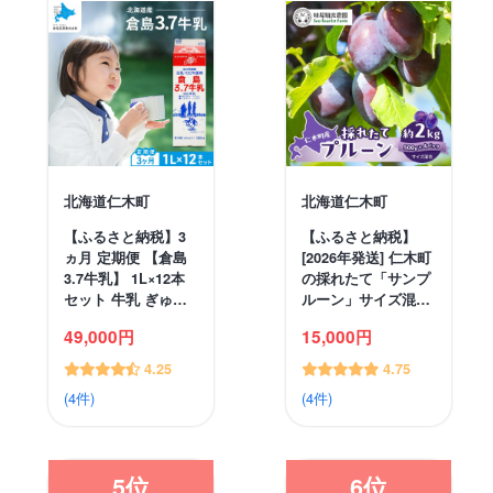
北海道仁木町
北海道仁木町
【ふるさと納税】3
【ふるさと納税】
ヵ月 定期便 【倉島
[2026年発送] 仁木町
3.7牛乳】 1L×12本
の採れたて「サンプ
セット 牛乳 ぎゅ…
ルーン」サイズ混…
49,000円
15,000円
4.25
4.75
(4件)
(4件)
5位
6位