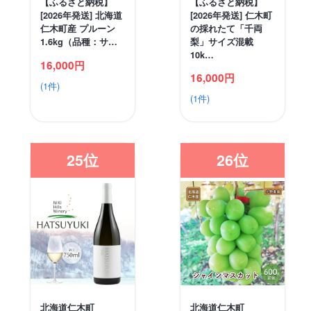
【ふるさと納税】
【ふるさと納税】
[2026年発送] 北海道
[2026年発送] 仁木町
仁木町産 プルーン
の採れたて「千両
1.6kg（品種：サ…
梨」サイズ混載
10k…
16,000円
16,000円
(1件)
(1件)
25位
26位
北海道仁木町
北海道仁木町