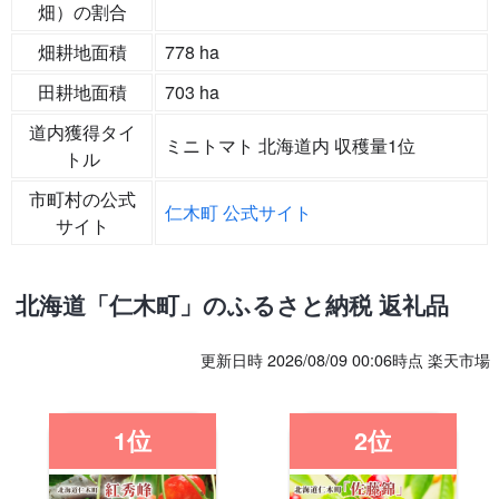
畑）の割合
畑耕地面積
778 ha
田耕地面積
703 ha
道内獲得タイ
ミニトマト 北海道内 収穫量1位
トル
市町村の公式
仁木町 公式サイト
サイト
北海道「仁木町」のふるさと納税 返礼品
更新日時 2026/08/09 00:06時点 楽天市場
1位
2位