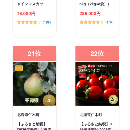
ャインマスカッ…
6kg（2kg×3袋）)…
16,000円
286,000円
(1件)
(1件)
5
5
21位
22位
北海道仁木町
北海道仁木町
【ふるさと納税】
【ふるさと納税】8
[2026年発送] 北海道
月発送開始[2026年