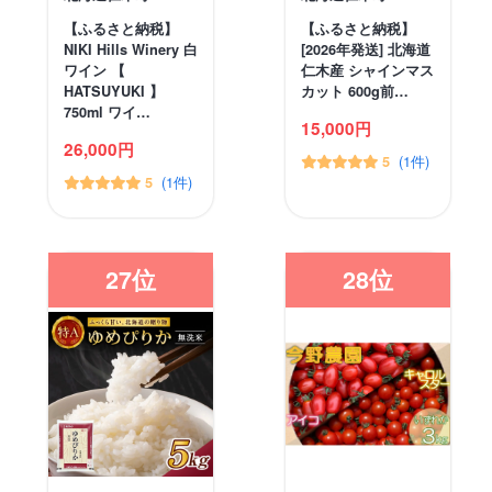
【ふるさと納税】
【ふるさと納税】
NIKI Hills Winery 白
[2026年発送] 北海道
ワイン 【
仁木産 シャインマス
HATSUYUKI 】
カット 600g前…
750ml ワイ…
15,000円
26,000円
(1件)
5
(1件)
5
27位
28位