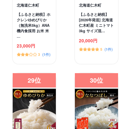
北海道仁木町
北海道仁木町
【ふるさと納税】ホ
【ふるさと納税】
クレンゆめぴりか
[2026年発送] 北海道
（無洗米5kg）ANA
仁木町産 ミニトマト
機内食採用 お米 米
3kg サイズ混…
…
20,000円
23,000円
(1件)
5
(1件)
3
29位
30位