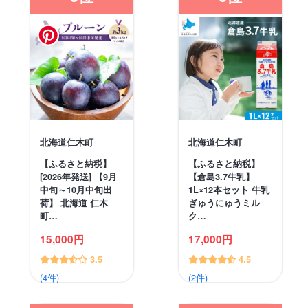
北海道仁木町
北海道仁木町
【ふるさと納税】
【ふるさと納税】
[2026年発送] 【9月
【倉島3.7牛乳】
中旬～10月中旬出
1L×12本セット 牛乳
荷】 北海道 仁木
ぎゅうにゅうミル
町…
ク…
15,000円
17,000円
3.5
4.5
(4件)
(2件)