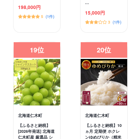
…
198,000円
15,000円
(1件)
5
(1件)
3
19位
20位
北海道仁木町
北海道仁木町
【ふるさと納税】
【ふるさと納税】10
[2026年発送] 北海道
ヵ月 定期便 ホクレ
仁木町産 厳選品 シ
ンゆめぴりか（精米