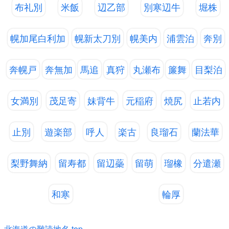
布礼別
米飯
辺乙部
別寒辺牛
堀株
幌加尾白利加
幌新太刀別
幌美内
浦雲泊
奔別
奔幌戸
奔無加
馬追
真狩
丸瀬布
簾舞
目梨泊
女満別
茂足寄
妹背牛
元稲府
焼尻
止若内
止別
遊楽部
呼人
楽古
良瑠石
蘭法華
梨野舞納
留寿都
留辺蘂
留萌
瑠橡
分遣瀬
和寒
輪厚
北海道の難読地名 top