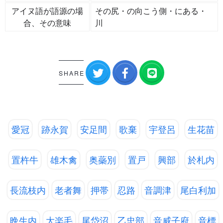
アイヌ語が語源の場
その尻・の向こう側・にある・
合、その意味
川
SHARE
愛冠
跡永賀
安足間
歌棄
宇登呂
生花苗
置杵牛
雄木禽
奥蘂別
置戸
興部
於札内
長流枝内
老者舞
押帯
忍路
音調津
尾白利加
晩生内
大楽毛
尾岱沼
乙忠部
音威子府
音標