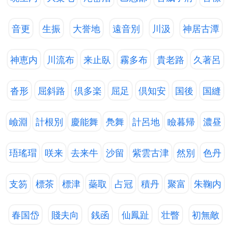
音更
生振
大誉地
遠音別
川汲
神居古潭
神恵内
川流布
来止臥
霧多布
貴老路
久著呂
沓形
屈斜路
倶多楽
屈足
倶知安
国後
国縫
嶮淵
計根別
慶能舞
鳧舞
計呂地
瞼暮帰
濃昼
珸瑤瑁
咲来
去来牛
沙留
紫雲古津
然別
色丹
支笏
標茶
標津
蘂取
占冠
積丹
聚富
朱鞠内
春国岱
賤夫向
銭函
仙鳳趾
壮瞥
初無敵