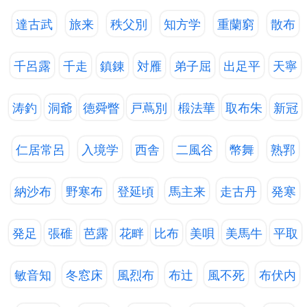
達古武
旅来
秩父別
知方学
重蘭窮
散布
千呂露
千走
鎮錬
対雁
弟子屈
出足平
天寧
涛釣
洞爺
徳舜瞥
戸蔦別
椴法華
取布朱
新冠
仁居常呂
入境学
西舎
二風谷
幣舞
熟郛
納沙布
野寒布
登延頃
馬主来
走古丹
発寒
発足
張碓
芭露
花畔
比布
美唄
美馬牛
平取
敏音知
冬窓床
風烈布
布辻
風不死
布伏内