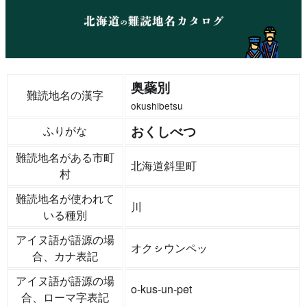
奥蘂別
難読地名の漢字
okushibetsu
おくしべつ
ふりがな
難読地名がある市町
北海道斜里町
村
難読地名が使われて
川
いる種別
アイヌ語が語源の場
オクㇱウンペッ
合、カナ表記
アイヌ語が語源の場
o-kus-un-pet
合、ローマ字表記