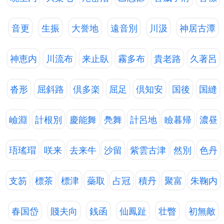
音更
生振
大誉地
遠音別
川汲
神居古潭
神恵内
川流布
来止臥
霧多布
貴老路
久著呂
沓形
屈斜路
倶多楽
屈足
倶知安
国後
国縫
嶮淵
計根別
慶能舞
鳧舞
計呂地
瞼暮帰
濃昼
珸瑤瑁
咲来
去来牛
沙留
紫雲古津
然別
色丹
支笏
標茶
標津
蘂取
占冠
積丹
聚富
朱鞠内
春国岱
賤夫向
銭函
仙鳳趾
壮瞥
初無敵