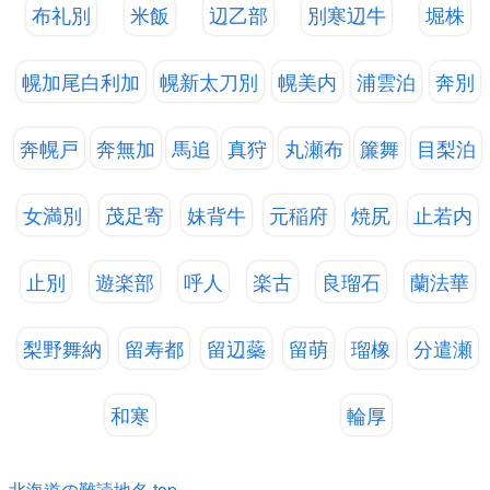
布礼別
米飯
辺乙部
別寒辺牛
堀株
幌加尾白利加
幌新太刀別
幌美内
浦雲泊
奔別
奔幌戸
奔無加
馬追
真狩
丸瀬布
簾舞
目梨泊
女満別
茂足寄
妹背牛
元稲府
焼尻
止若内
止別
遊楽部
呼人
楽古
良瑠石
蘭法華
梨野舞納
留寿都
留辺蘂
留萌
瑠橡
分遣瀬
和寒
輪厚
北海道の難読地名 top