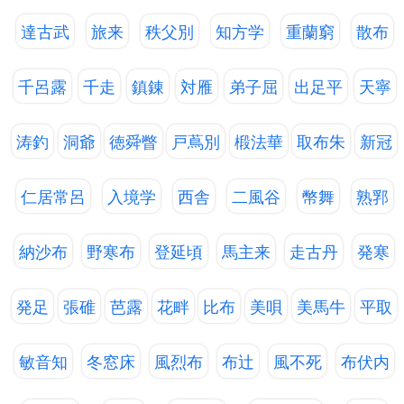
達古武
旅来
秩父別
知方学
重蘭窮
散布
千呂露
千走
鎮錬
対雁
弟子屈
出足平
天寧
涛釣
洞爺
徳舜瞥
戸蔦別
椴法華
取布朱
新冠
仁居常呂
入境学
西舎
二風谷
幣舞
熟郛
納沙布
野寒布
登延頃
馬主来
走古丹
発寒
発足
張碓
芭露
花畔
比布
美唄
美馬牛
平取
敏音知
冬窓床
風烈布
布辻
風不死
布伏内