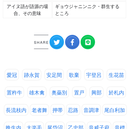
アイヌ語が語源の場
ギョウジャニンニク・群生する
合、その意味
ところ
SHARE
愛冠
跡永賀
安足間
歌棄
宇登呂
生花苗
置杵牛
雄木禽
奥蘂別
置戸
興部
於札内
長流枝内
老者舞
押帯
忍路
音調津
尾白利加
晩生内
大楽毛
尾岱沼
乙忠部
音威子府
音標