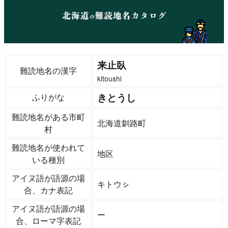
来止臥
難読地名の漢字
kitoushi
きとうし
ふりがな
難読地名がある市町
北海道釧路町
村
難読地名が使われて
地区
いる種別
アイヌ語が語源の場
キトウㇱ
合、カナ表記
アイヌ語が語源の場
ー
合、ローマ字表記