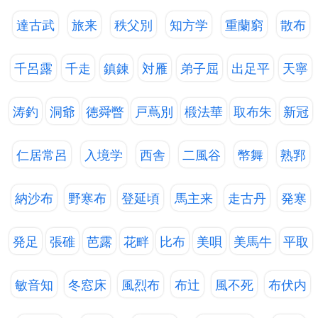
達古武
旅来
秩父別
知方学
重蘭窮
散布
千呂露
千走
鎮錬
対雁
弟子屈
出足平
天寧
涛釣
洞爺
徳舜瞥
戸蔦別
椴法華
取布朱
新冠
仁居常呂
入境学
西舎
二風谷
幣舞
熟郛
納沙布
野寒布
登延頃
馬主来
走古丹
発寒
発足
張碓
芭露
花畔
比布
美唄
美馬牛
平取
敏音知
冬窓床
風烈布
布辻
風不死
布伏内