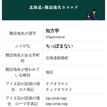
知方学
難読地名の漢字
chippomanai
ちっぽまない
ふりがな
難読地名がある市町
北海道釧路町
村
難読地名が使われて
地区
いる種別
アイヌ語が語源の場
チㇷ゚オマナイ
合、カナ表記
チェㇷ゚オマナイ
アイヌ語が語源の場
cip-oma-nay
合、ローマ字表記
cep-oma-nay