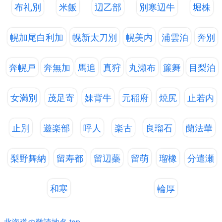
布礼別
米飯
辺乙部
別寒辺牛
堀株
幌加尾白利加
幌新太刀別
幌美内
浦雲泊
奔別
奔幌戸
奔無加
馬追
真狩
丸瀬布
簾舞
目梨泊
女満別
茂足寄
妹背牛
元稲府
焼尻
止若内
止別
遊楽部
呼人
楽古
良瑠石
蘭法華
梨野舞納
留寿都
留辺蘂
留萌
瑠橡
分遣瀬
和寒
輪厚
北海道の難読地名 top