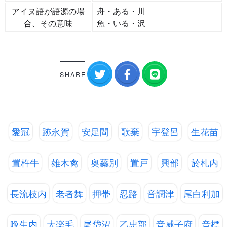
アイヌ語が語源の場
舟・ある・川
合、その意味
魚・いる・沢
SHARE
愛冠
跡永賀
安足間
歌棄
宇登呂
生花苗
置杵牛
雄木禽
奥蘂別
置戸
興部
於札内
長流枝内
老者舞
押帯
忍路
音調津
尾白利加
晩生内
大楽毛
尾岱沼
乙忠部
音威子府
音標