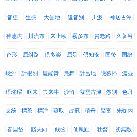
音更
生振
大誉地
遠音別
川汲
神居古潭
神恵内
川流布
来止臥
霧多布
貴老路
久著呂
沓形
屈斜路
倶多楽
屈足
倶知安
国後
国縫
嶮淵
計根別
慶能舞
鳧舞
計呂地
瞼暮帰
濃昼
珸瑤瑁
咲来
去来牛
沙留
紫雲古津
然別
色丹
支笏
標茶
標津
蘂取
占冠
積丹
聚富
朱鞠内
春国岱
賤夫向
銭函
仙鳳趾
壮瞥
初無敵