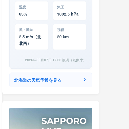
湿度
気圧
63%
1002.5 hPa
風・風向
視程
2.5 m/s（北
20 km
北西）
2026年08月07日 17:00 観測（気象庁）
北海道の天気予報を見る