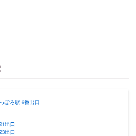
駅
っぽろ駅 6番出口
21出口
23出口