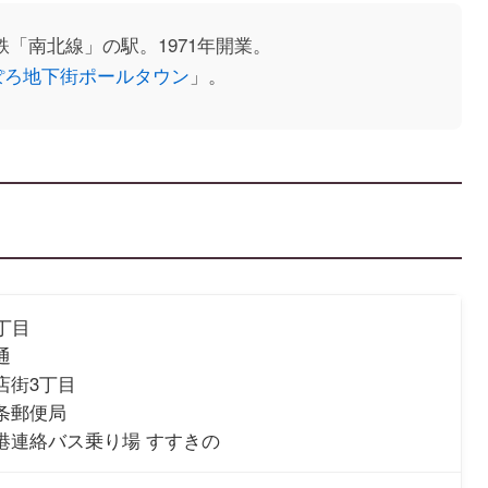
「南北線」の駅。1971年開業。
ぽろ地下街ポールタウン
」。
丁目
通
店街3丁目
条郵便局
港連絡バス乗り場 すすきの