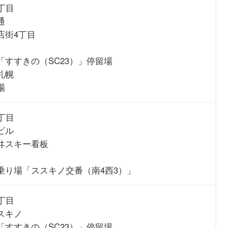
丁目
通
店街4丁目
「すすきの（SC23）」停留場
札幌
場
丁目
ビル
ヰスキー看板
乗り場「ススキノ交番（南4西3）」
丁目
スキノ
「すすきの（SC23）」停留場