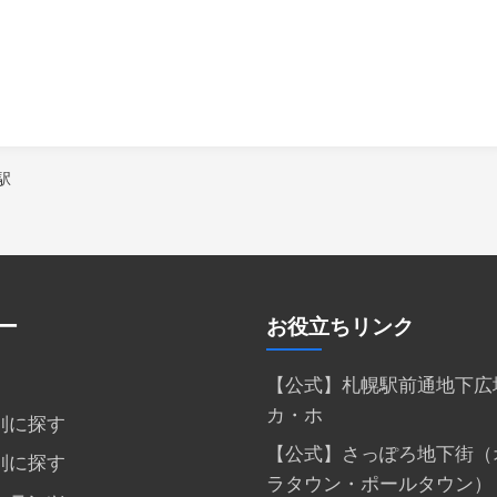
駅
ー
お役立ちリンク
【公式】札幌駅前通地下広
カ・ホ
別に探す
【公式】さっぽろ地下街（
別に探す
ラタウン・ポールタウン）