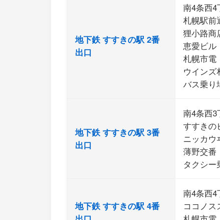
南4条西4
札幌駅前
狸小路商
地下鉄 すすきの駅 2番
恵愛ビル
出口
札幌市電
ウインズ
バス乗り
南4条西3
すすきの
地下鉄 すすきの駅 3番
ニッカウ
出口
薄野交番
タクシー
南4条西4
地下鉄 すすきの駅 4番
ココノス
出口
札幌市電