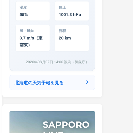
湿度
気圧
55%
1001.3 hPa
風・風向
視程
3.7 m/s（東
20 km
南東）
2026年08月07日 14:00 観測（気象庁）
北海道の天気予報を見る