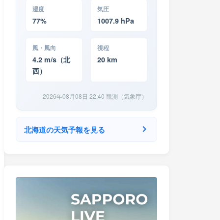
湿度
気圧
77%
1007.9 hPa
風・風向
視程
4.2 m/s（北
20 km
西）
2026年08月08日 22:40 観測（気象庁）
北海道の天気予報を見る