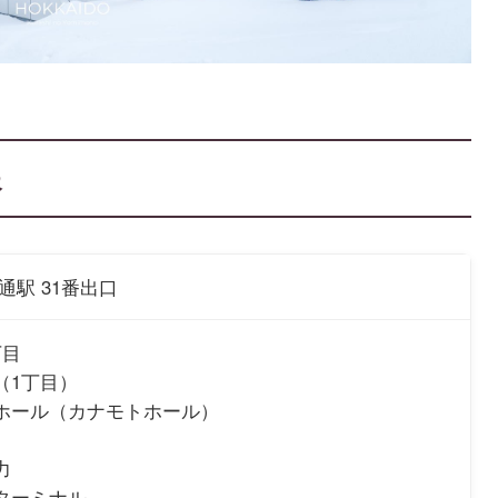
報
通駅 31番出口
丁目
（1丁目）
ホール（カナモトホール）
力
ターミナル