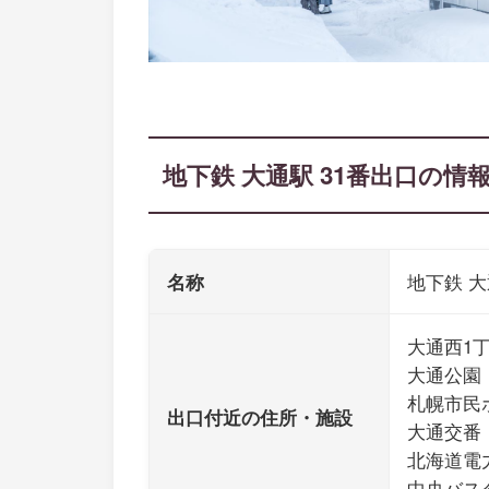
地下鉄 大通駅 31番出口の情
名称
地下鉄 大
大通西1
大通公園
札幌市民
出口付近の住所・施設
大通交番
北海道電
中央バス