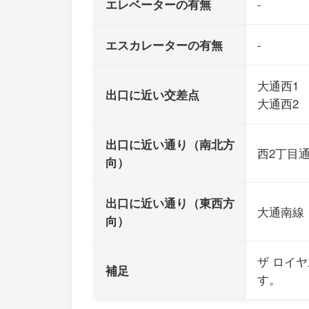
エレベーターの有無
-
エスカレーターの有無
-
大通西1
出口に近い交差点
大通西2
出口に近い通り（南北方
西2丁目
向）
出口に近い通り（東西方
大通南線
向）
ザ ロイ
補足
す。