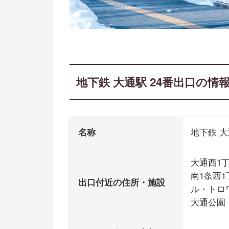
地下鉄 大通駅 24番出口の情
名称
地下鉄 大
大通西1
南1条西1
出口付近の住所・施設
ル・トロ
大通公園