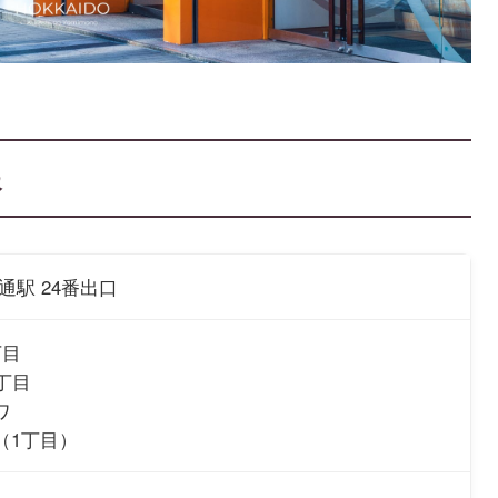
報
通駅 24番出口
丁目
丁目
ワ
（1丁目）