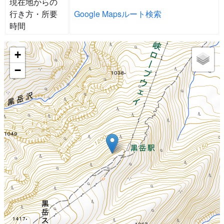
現在地からの
行き方・所要
Google Mapsルート検索
時間
+
−