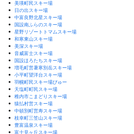
美瑛町民スキー場
日の出スキー場
中富良野北星スキー場
国設南ふらのスキー場
星野リゾートトマムスキー場
和寒東山スキー場
美深スキー場
音威富士スキー場
国設ほろたちスキー場
増毛町営暑寒別岳スキー場
小平町望洋台スキー場
羽幌町民スキー場びゅー
天塩町町民スキー場
稚内市こまどりスキー場
猿払村営スキー場
中頓別町営寿スキー場
枝幸町三笠山スキー場
豊富温泉スキー場
富士見ヶ丘スキー場