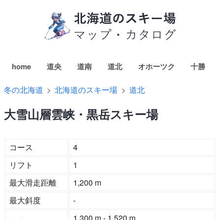
home
道央
道南
道北
オホーツク
十勝
冬の北海道
北海道のスキー場
道北
大雪山層雲峡・黒岳スキー場
コース
4
リフト
1
最大滑走距離
1,200 m
最大斜度
-
1,300 m - 1,520 m