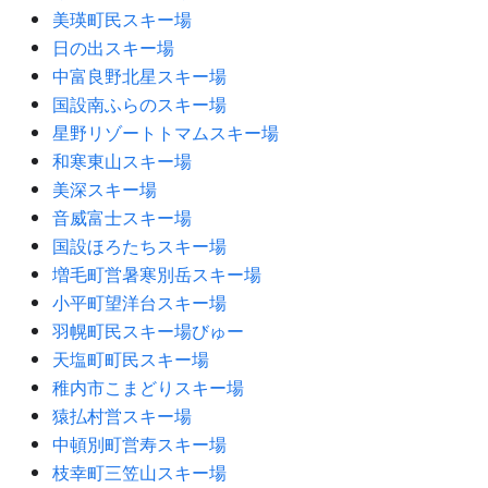
美瑛町民スキー場
日の出スキー場
中富良野北星スキー場
国設南ふらのスキー場
星野リゾートトマムスキー場
和寒東山スキー場
美深スキー場
音威富士スキー場
国設ほろたちスキー場
増毛町営暑寒別岳スキー場
小平町望洋台スキー場
羽幌町民スキー場びゅー
天塩町町民スキー場
稚内市こまどりスキー場
猿払村営スキー場
中頓別町営寿スキー場
枝幸町三笠山スキー場