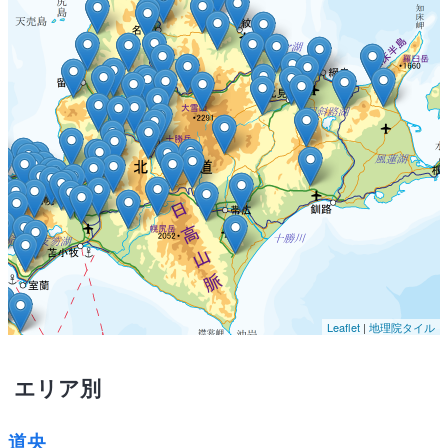
Leaflet
|
地理院タイル
エリア別
道央