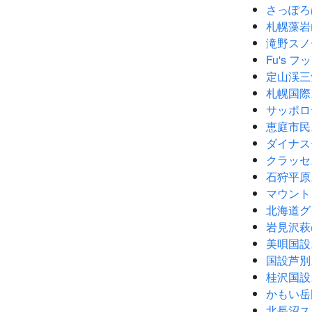
さっぽろ
札幌藻岩
滝野スノ
Fu's 
定山渓三
札幌国際
サッポロ
恵庭市民
ダイナス
クラッセ
石狩平原
マウント
北海道グ
岩見沢萩
美唄国設
国設芦別
桂沢国設
かもい岳
北長沼ス