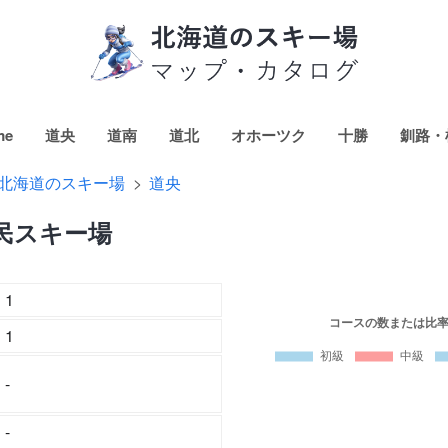
me
道央
道南
道北
オホーツク
十勝
釧路・
北海道のスキー場
道央
民スキー場
1
1
-
-