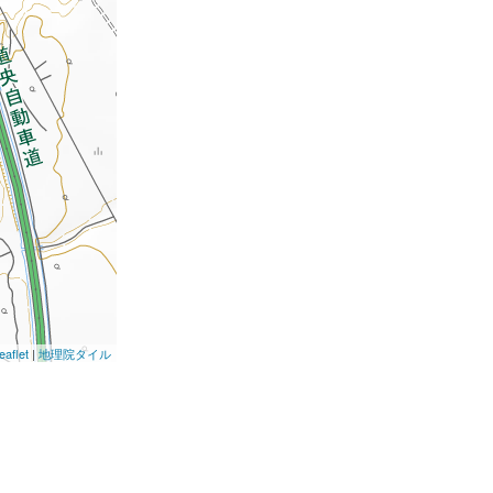
eaflet
|
地理院タイル