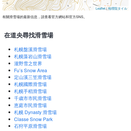
Leaflet
|
地理院タイル
有關滑雪場的最新信息，請查看官方網站和官方SNS。
在道央尋找滑雪場
札幌盤溪滑雪場
札幌藻岩山滑雪場
瀧野雪之世界
Fu’s Snow Area
定山溪三笠滑雪場
札幌國際滑雪場
札幌手稻滑雪場
千歳市市民滑雪場
恵庭市民滑雪場
札幌 Dynasty 滑雪場
Classe Snow Park
石狩平原滑雪場