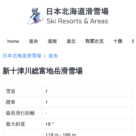
home
道央
道南
道北
鄂霍次克
十勝
日本北海道滑雪場
道央
新十津川総富地岳滑雪場
雪道
1
纜車
1
最長滑行距離
-
最大斜度
18 °
118 m - 186 m