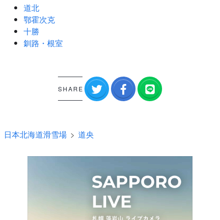
道北
鄂霍次克
十勝
釧路・根室
SHARE
日本北海道滑雪場
道央