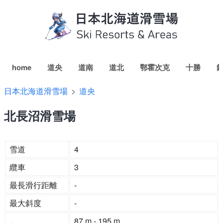
home
道央
道南
道北
鄂霍次克
十勝
日本北海道滑雪場
道央
北長沼滑雪場
雪道
4
纜車
3
最長滑行距離
-
最大斜度
-
87 m - 195 m