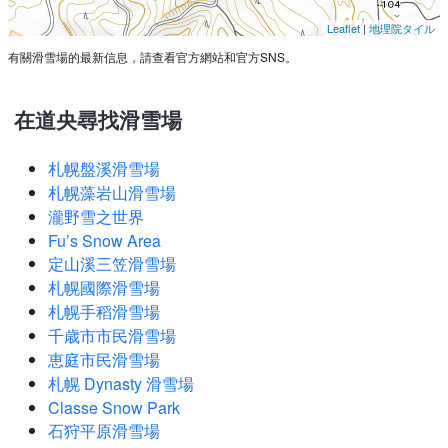
Leaflet
|
地理院タイル
有關滑雪場的最新信息，請查看官方網站和官方SNS。
在道央尋找滑雪場
札幌盤溪滑雪場
札幌藻岩山滑雪場
瀧野雪之世界
Fu’s Snow Area
定山溪三笠滑雪場
札幌國際滑雪場
札幌手稻滑雪場
千歳市市民滑雪場
恵庭市民滑雪場
札幌 Dynasty 滑雪場
Classe Snow Park
石狩平原滑雪場