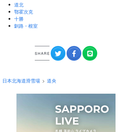
道北
鄂霍次克
十勝
釧路・根室
SHARE
日本北海道滑雪場
道央