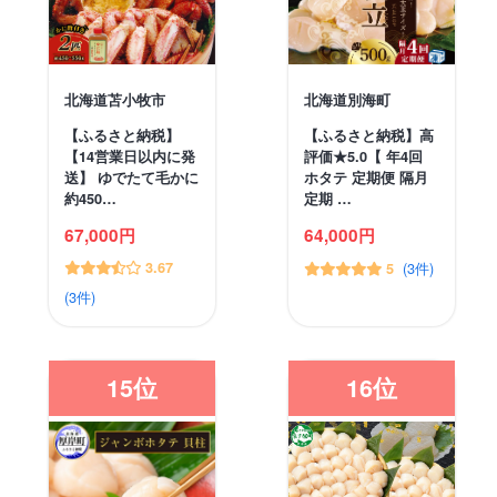
北海道苫小牧市
北海道別海町
【ふるさと納税】
【ふるさと納税】高
【14営業日以内に発
評価★5.0【 年4回
送】 ゆでたて毛かに
ホタテ 定期便 隔月
約450…
定期 …
67,000円
64,000円
3.67
(3件)
5
(3件)
15位
16位