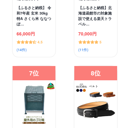
【ふるさと納税】 令
【ふるさと納税】北
和7年産 玄米 30kg
海道函館市の対象施
特A さくら米 ななつ
設で使える楽天トラ
ぼ…
ベル…
66,000円
70,000円
4.5
5
(14件)
(11件)
7位
8位