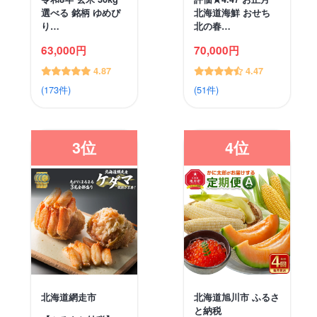
選べる 銘柄 ゆめぴ
北海道海鮮 おせち
り…
北の春…
63,000円
70,000円
4.87
4.47
(173件)
(51件)
3位
4位
北海道網走市
北海道旭川市 ふるさ
と納税