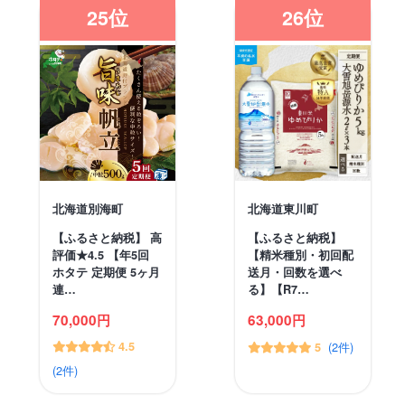
25位
26位
北海道別海町
北海道東川町
【ふるさと納税】 高
【ふるさと納税】
評価★4.5 【年5回
【精米種別・初回配
ホタテ 定期便 5ヶ月
送月・回数を選べ
連…
る】【R7…
70,000円
63,000円
4.5
(2件)
5
(2件)