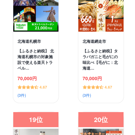
北海道札幌市
北海道網走市
【ふるさと納税】 北
【ふるさと納税】タ
海道札幌市の対象施
ラバガニと毛がにの
設で使える楽天トラ
味比べ【毛がに：北
ベル…
海道…
70,000円
70,000円
4.67
4.67
(3件)
(3件)
19位
20位