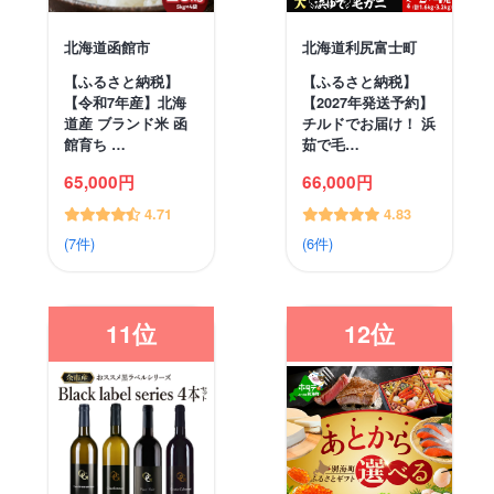
北海道函館市
北海道利尻富士町
【ふるさと納税】
【ふるさと納税】
【令和7年産】北海
【2027年発送予約】
道産 ブランド米 函
チルドでお届け！ 浜
館育ち …
茹で毛…
65,000円
66,000円
4.71
4.83
(7件)
(6件)
11位
12位