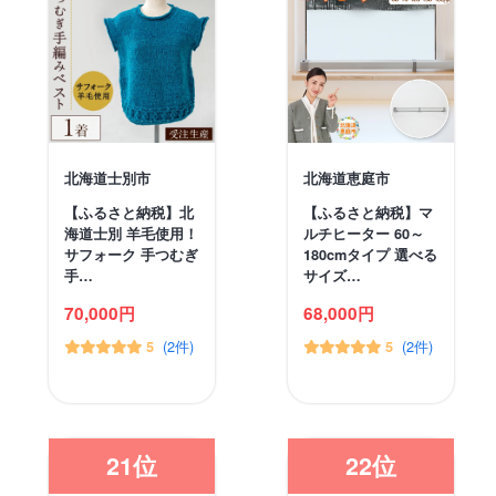
北海道士別市
北海道恵庭市
【ふるさと納税】北
【ふるさと納税】マ
海道士別 羊毛使用！
ルチヒーター 60～
サフォーク 手つむぎ
180cmタイプ 選べる
手…
サイズ…
70,000円
68,000円
(2件)
(2件)
5
5
21位
22位