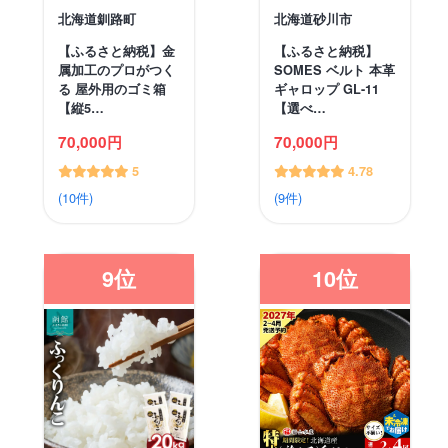
北海道釧路町
北海道砂川市
【ふるさと納税】金
【ふるさと納税】
属加工のプロがつく
SOMES ベルト 本革
る 屋外用のゴミ箱
ギャロップ GL-11
【縦5…
【選べ…
70,000円
70,000円
5
4.78
(10件)
(9件)
9位
10位