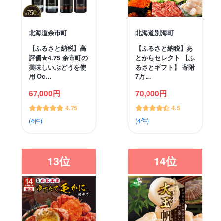
北海道余市町
北海道別海町
【ふるさと納税】高
【ふるさと納税】あ
評価★4.75 余市町の
とからセレクト 【ふ
美味しいぶどうを使
るさとギフト】 寄附
用 Oc…
7万…
67,000円
70,000円
4.75
4.5
(4件)
(4件)
13位
14位