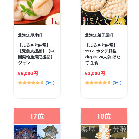
北海道厚岸町
北海道弟子屈町
【ふるさと納税】
【ふるさと納税】
【緊急支援品】【中
3312. ホタテ貝柱
国禁輸施策応援品】
2kg 20-24人前 ほた
ジャン…
て 生食…
66,000円
63,000円
(3件)
(3件)
5
5
17位
18位