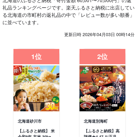
北海道のふるさと納税「寄付金額 60,001〜70,000円」の返
礼品ランキングページです。楽天ふるさと納税に出店してい
る北海道の市町村の返礼品の中で「レビュー数が多い順番」
に並べています。
更新日時 2026年04月03日 00時14分
1位
2位
北海道砂川市
北海道別海町
【ふるさと納税】 米
【ふるさと納税】高
令和8年 玄米 30kg
評価★4.47 お正月