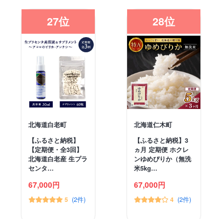
27位
28位
北海道白老町
北海道仁木町
【ふるさと納税】
【ふるさと納税】3
【定期便・全3回】
ヵ月 定期便 ホクレ
北海道白老産 生プラ
ンゆめぴりか（無洗
センタ…
米5kg…
67,000円
67,000円
(2件)
(2件)
5
4