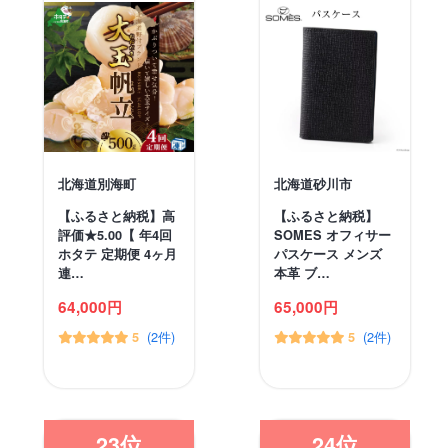
北海道別海町
北海道砂川市
【ふるさと納税】高
【ふるさと納税】
評価★5.00【 年4回
SOMES オフィサー
ホタテ 定期便 4ヶ月
パスケース メンズ
連…
本革 ブ…
64,000円
65,000円
(2件)
(2件)
5
5
23位
24位