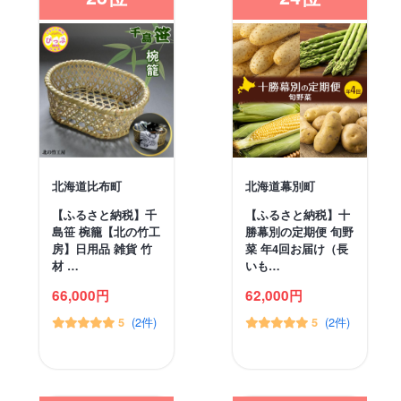
北海道比布町
北海道幕別町
【ふるさと納税】千
【ふるさと納税】十
島笹 椀籠【北の竹工
勝幕別の定期便 旬野
房】日用品 雑貨 竹
菜 年4回お届け（長
材 …
いも…
66,000円
62,000円
(2件)
(2件)
5
5