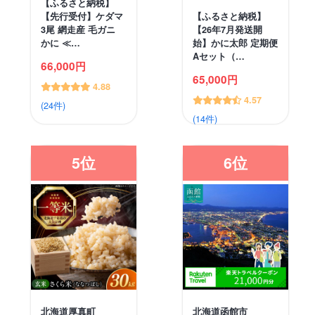
【ふるさと納税】
【先行受付】ケダマ
【ふるさと納税】
3尾 網走産 毛ガニ
【26年7月発送開
かに ≪…
始】かに太郎 定期便
Aセット（…
66,000円
65,000円
4.88
4.57
(24件)
(14件)
5位
6位
北海道厚真町
北海道函館市