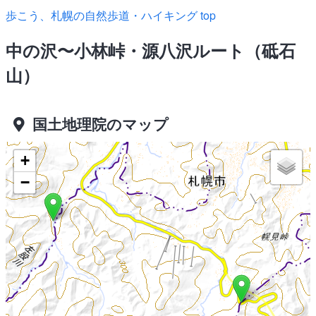
歩こう、札幌の自然歩道・ハイキング top
中の沢〜小林峠・源八沢ルート（砥石
山）
国土地理院のマップ
+
−