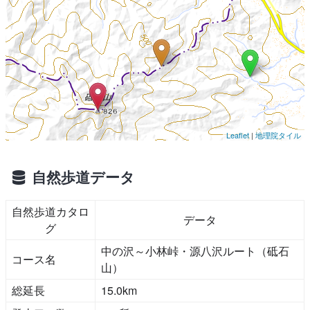
Leaflet
|
地理院タイル
自然歩道データ
自然歩道カタロ
データ
グ
中の沢～小林峠・源八沢ルート（砥石
コース名
山）
総延長
15.0km