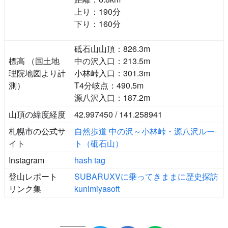
上り：190分
下り：160分
砥石山山頂：826.3m
標高 （国土地
中の沢入口：213.5m
理院地図より計
小林峠入口：301.3m
測）
T4分岐点：490.5m
源八沢入口：187.2m
山頂の緯度経度
42.997450 / 141.258941
札幌市の公式サ
自然歩道 中の沢～小林峠・源八沢ルー
イト
ト（砥石山）
Instagram
hash tag
登山レポート
SUBARUXVに乗ってきままに歴史探訪
リンク集
kunimiyasoft