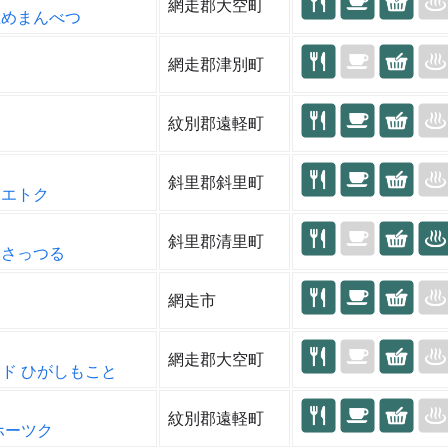
網走郡大空町
丘めまんべつ
網走郡津別町
紋別郡遠軽町
斜里郡斜里町
リエトク
斜里郡清里町
ドさっつる
網走市
走
網走郡大空町
ド ひがしもこと
紋別郡遠軽町
ホーツク