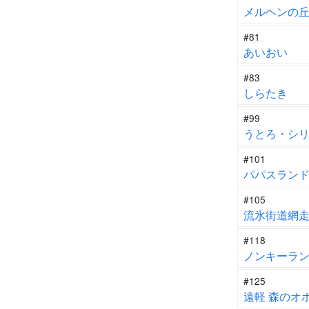
メルヘンの
#81
あいおい
#83
しらたき
#99
うとろ・シ
#101
パパスラン
#105
流氷街道網
#118
ノンキーラン
#125
遠軽 森のオ