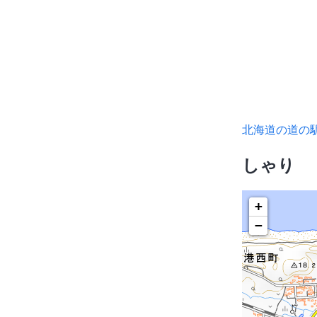
北海道の道の
しゃり
+
−