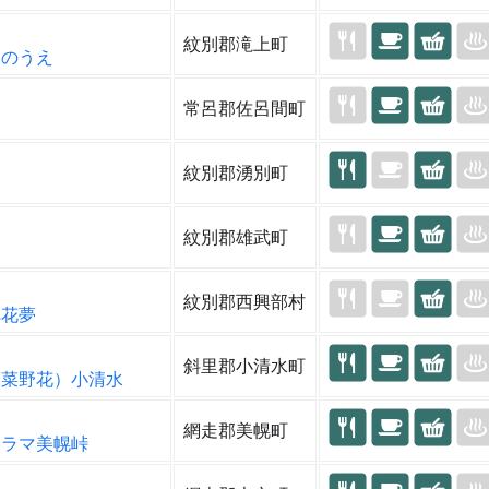
紋別郡滝上町
きのうえ
常呂郡佐呂間町
紋別郡湧別町
別
紋別郡雄武町
紋別郡西興部村
ぺ花夢
斜里郡小清水町
葉菜野花）小清水
網走郡美幌町
ノラマ美幌峠