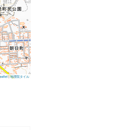
eaflet
|
地理院タイル