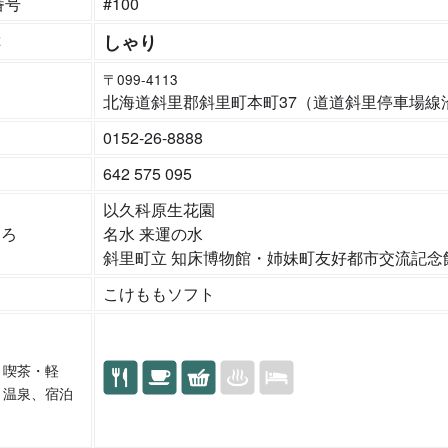
番号
#100
しゃり
称
〒099-4113
北海道斜里郡斜里町本町37（道道斜里停車場線
0152-26-8888
ド
642 575 095
以久科原生花園
ころ
名水 来運の水
斜里町立 知床博物館・姉妹町友好都市交流記念
こけももソフト
、喫茶・軽
、温泉、宿泊