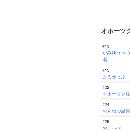
オホーツ
#13
かみゆうべ
湯
#15
まるせっぷ
#22
オホーツク
#24
おんねゆ温
#29
おこっぺ